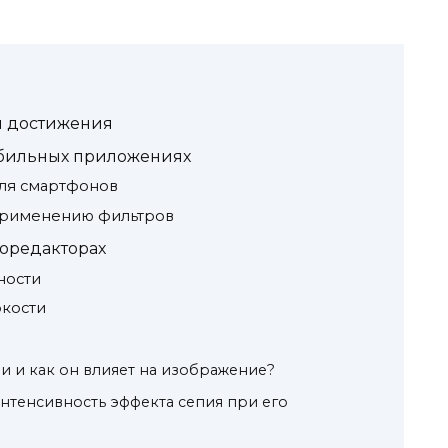
ы достижения
обильных приложениях
ля смартфонов
применению фильтров
торедакторах
ности
ркости
ии и как он влияет на изображение?
нтенсивность эффекта сепия при его