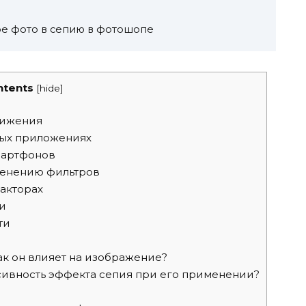
ое фото в сепию в фотошопе
ntents
[
hide
]
тижения
ных приложениях
мартфонов
менению фильтров
акторах
и
ти
ак он влияет на изображение?
сивность эффекта сепия при его применении?