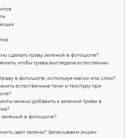
нтов
ти
ающих
тов
о сделать траву зеленой в фотошопе?
енить, чтобы трава выглядела естественно
траву в фотошопе, используя маски или слои?
нить естественные тени и текстуру при
опе?
кты можно добавить к зеленой траве в
зма?
а зеленый в фотошопе?
енить цвет зелени? Записываем экшен