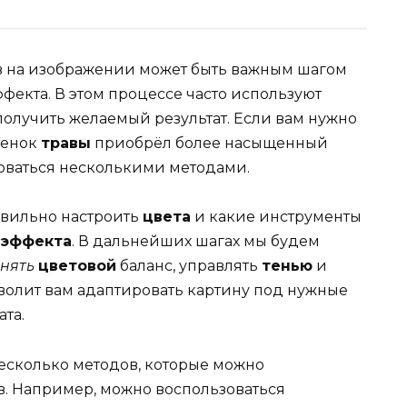
в на изображении может быть важным шагом
фекта. В этом процессе часто используют
 получить желаемый результат. Если вам нужно
тенок
травы
приобрёл более насыщенный
зоваться несколькими методами.
авильно настроить
цвета
и какие инструменты
я
эффекта
. В дальнейших шагах мы будем
нять
цветовой
баланс, управлять
тенью
и
волит вам адаптировать картину под нужные
та.
есколько методов, которые можно
в. Например, можно воспользоваться