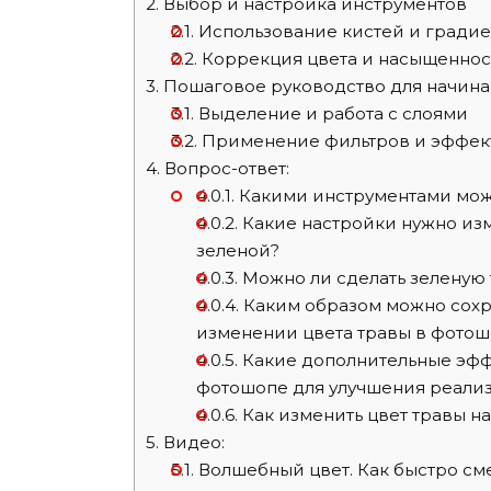
2.
Выбор и настройка инструментов
2.1.
Использование кистей и градие
2.2.
Коррекция цвета и насыщеннос
3.
Пошаговое руководство для начин
3.1.
Выделение и работа с слоями
3.2.
Применение фильтров и эффек
4.
Вопрос-ответ:
4.0.1.
Какими инструментами можн
4.0.2.
Какие настройки нужно изм
зеленой?
4.0.3.
Можно ли сделать зеленую 
4.0.4.
Каким образом можно сохра
изменении цвета травы в фотош
4.0.5.
Какие дополнительные эффе
фотошопе для улучшения реали
4.0.6.
Как изменить цвет травы н
5.
Видео:
5.1.
Волшебный цвет. Как быстро см