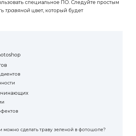
льзовать специальное ПО. Следуйте простым
ть
травяной
цвет, который будет
hotoshop
тов
адиентов
нности
начинающих
ми
ффектов
 можно сделать траву зеленой в фотошопе?