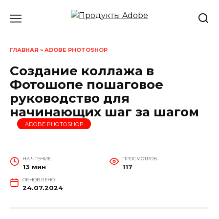
Перейти
к
содержанию
ГЛАВНАЯ
»
ADOBE PHOTOSHOP
Создание коллажа в
Фотошопе пошаговое
руководство для
начинающих шаг за шагом
ADOBE PHOTOSHOP
НА ЧТЕНИЕ
ПРОСМОТРОВ
13 мин
117
ОБНОВЛЕНО
24.07.2024