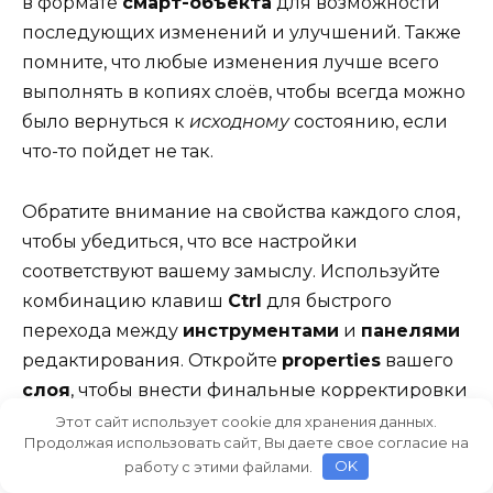
в формате
смарт-объекта
для возможности
последующих изменений и улучшений. Также
помните, что любые изменения лучше всего
выполнять в копиях слоёв, чтобы всегда можно
было вернуться к
исходному
состоянию, если
что-то пойдет не так.
Обратите внимание на свойства каждого слоя,
чтобы убедиться, что все настройки
соответствуют вашему замыслу. Используйте
комбинацию клавиш
Ctrl
для быстрого
перехода между
инструментами
и
панелями
редактирования. Откройте
properties
вашего
слоя
, чтобы внести финальные корректировки
и увидеть, как различные параметры влияют
Этот сайт использует cookie для хранения данных.
Продолжая использовать сайт, Вы даете свое согласие на
на общий
вид
вашего
документа
.
работу с этими файлами.
OK