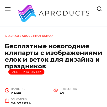
Перейти
к
содержанию
ГЛАВНАЯ
»
ADOBE PHOTOSHOP
Бесплатные новогодние
клипарты с изображениями
елок и веток для дизайна и
праздников
ADOBE PHOTOSHOP
НА ЧТЕНИЕ
ПРОСМОТРОВ
2 мин
49
ОБНОВЛЕНО
24.07.2024