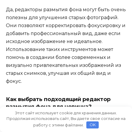
Да, редакторы размытия фона могут быть очень
полезны для улучшения старых фотографий.
Они позволяют корректировать фокусировку и
добавить профессиональный вид, даже если
исходное изображение не идеальное.
Использование таких инструментов может
помочь в создании более современных и
визуально привлекательных изображений из
старых снимков, улучшая их общий вид и
фокус.
Как выбрать подходящий редактор
размытия фона для новичка?
Этот сайт использует cookie для хранения данных.
Продолжая использовать сайт, Вы даете свое согласие на
Для новичка важно выбрать редактор, который
работу с этими файлами.
OK
имеет интуитивно понятный интерфейс и