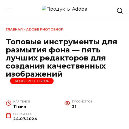
Перейти
к
содержанию
ГЛАВНАЯ
»
ADOBE PHOTOSHOP
Топовые инструменты для
размытия фона — пять
лучших редакторов для
создания качественных
изображений
ADOBE PHOTOSHOP
НА ЧТЕНИЕ
ПРОСМОТРОВ
11 мин
31
ОБНОВЛЕНО
24.07.2024