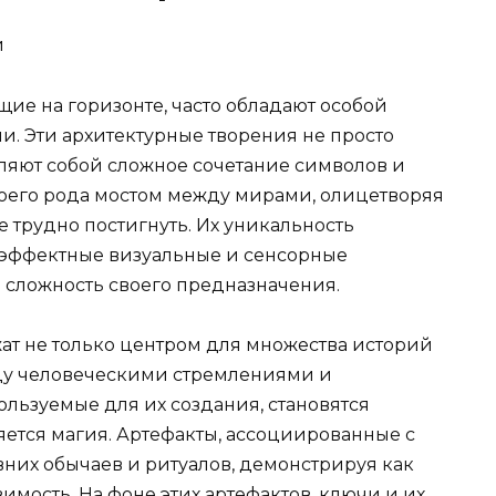
ие на горизонте, часто обладают особой
. Эти архитектурные творения не просто
ляют собой сложное сочетание символов и
воего рода мостом между мирами, олицетворяя
 трудно постигнуть. Их уникальность
ь эффектные визуальные и сенсорные
 сложность своего предназначения.
жат не только центром для множества историй
жду человеческими стремлениями и
льзуемые для их создания, становятся
яется магия. Артефакты, ассоциированные с
вних обычаев и ритуалов, демонстрируя как
вимость. На фоне этих артефактов, ключи и их