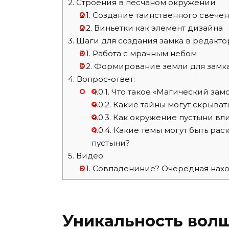
2.
Строения в песчаном окружении
2.1.
Создание таинственного свече
2.2.
Виньетки как элемент дизайна
3.
Шаги для создания замка в редакто
3.1.
Работа с мрачным небом
3.2.
Формирование земли для замк
4.
Вопрос-ответ:
4.0.1.
Что такое «Магический замок
4.0.2.
Какие тайны могут скрывать
4.0.3.
Как окружение пустыни вли
4.0.4.
Какие темы могут быть раск
пустыни?
5.
Видео:
5.1.
Совпадениние? Очередная нахо
Уникальность вол