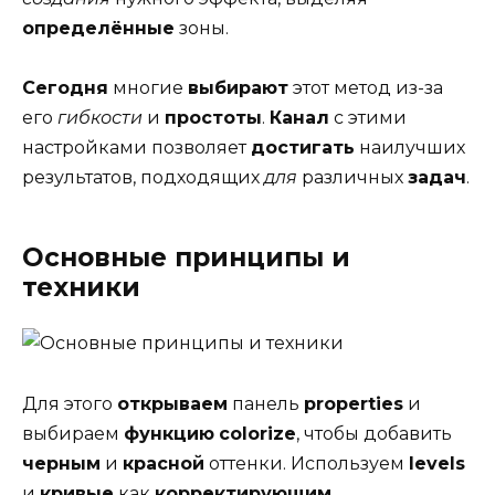
определённые
зоны.
Сегодня
многие
выбирают
этот метод из-за
его
гибкости
и
простоты
.
Канал
с этими
настройками позволяет
достигать
наилучших
результатов, подходящих
для
различных
задач
.
Основные принципы и
техники
Для этого
открываем
панель
properties
и
выбираем
функцию
colorize
, чтобы добавить
черным
и
красной
оттенки. Используем
levels
и
кривые
как
корректирующим