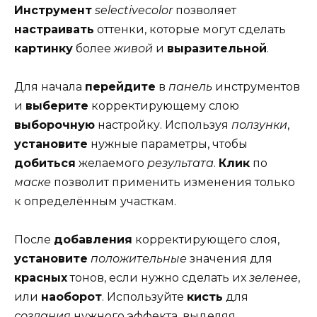
Инструмент
selectivecolor
позволяет
настраивать
оттенки, которые могут сделать
картинку
более
живой
и
выразительной
.
Для начала
перейдите
в
панель
инструментов
и
выберите
корректирующему слою
выборочную
настройку. Используя
ползунки
,
установите
нужные параметры, чтобы
добиться
желаемого
результата
.
Клик
по
маске
позволит применить изменения только
к определённым участкам.
После
добавления
корректирующего слоя,
установите
положительные
значения для
красных
тонов, если нужно сделать их
зеленее
,
или
наоборот
. Используйте
кисть
для
создания
нужного эффекта, выделяя