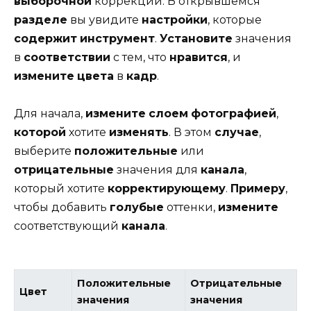
выборочной
коррекции. В открывшемся
разделе
вы увидите
настройки
, которые
содержит
инструмент
.
Установите
значения
в
соответствии
с тем, что
нравится
, и
измените
цвета
в
кадр
.
Для начала,
измените
слоем
фотографией
,
которой
хотите
изменять
. В этом
случае
,
выберите
положительные
или
отрицательные
значения для
канала
,
который хотите
корректирующему
.
Примеру
,
чтобы добавить
голубые
оттенки,
измените
соответствующий
канала
.
Положительные
Отрицательные
Цвет
значения
значения