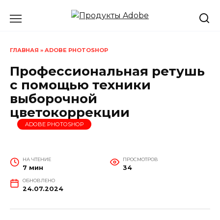
Перейти
к
содержанию
ГЛАВНАЯ
»
ADOBE PHOTOSHOP
Профессиональная ретушь
с помощью техники
выборочной
цветокоррекции
ADOBE PHOTOSHOP
НА ЧТЕНИЕ
ПРОСМОТРОВ
7 мин
34
ОБНОВЛЕНО
24.07.2024