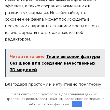
эффекты, а также сохранять изменения в
различных форматах. Не забывайте, что
сохранение файла может происходить в
нескольких вариантах, в зависимости от того,
какие форматы поддерживаются веб-
редактором.
Читайте также:
Ткани высокой фактуры
без швов для создания качественных
3D моделей
Благодаря простому и интуитивно понятному
интерфейсу, редактирование изображений
Этот сайт использует cookie для хранения данных.
становится доступным даже тем, кто не имеет
Продолжая использовать сайт, Вы даете свое согласие на
глубоких познаний в этой области. Вы можете
работу с этими файлами.
OK