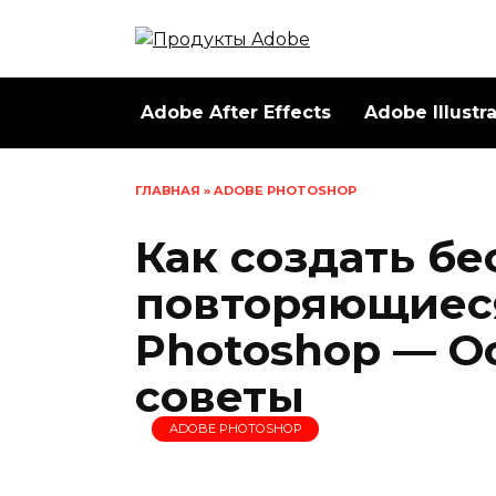
Перейти
к
содержанию
Adobe After Effects
Adobe Illustr
ГЛАВНАЯ
»
ADOBE PHOTOSHOP
Как создать б
повторяющиеся
Photoshop — О
советы
ADOBE PHOTOSHOP