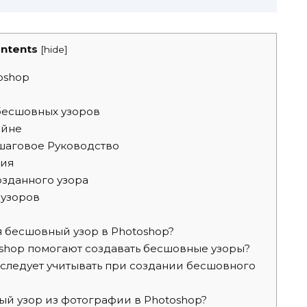
ntents
[
hide
]
oshop
бесшовных узоров
айне
шаговое Руководство
ния
зданного узора
 узоров
 бесшовный узор в Photoshop?
shop помогают создавать бесшовные узоры?
следует учитывать при создании бесшовного
й узор из фотографии в Photoshop?