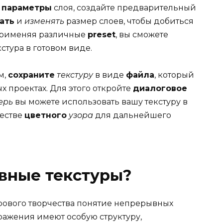
и
параметры
слоя, создайте предварительный
ать
и
изменять
размер слоев, чтобы добиться
Применяя различные
preset
, вы сможете
стура в готовом виде.
м,
сохраните
текстуру
в виде
файла
, который
х проектах. Для этого откройте
диалоговое
ерь
вы можете использовать вашу текстуру в
честве
цветного
узора
для дальнейшего
вные текстуры?
рового творчества понятие непрерывных
бражения имеют особую структуру,