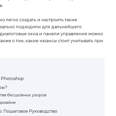
е.
но легко создать и настроить такие
деально подходили для дальнейшего
з диалоговые окна и панели управления можно
также о том, какие нюансы стоит учитывать при
 Photoshop
ры?
тва бесшовных узоров
дизайне
p: Пошаговое Руководство