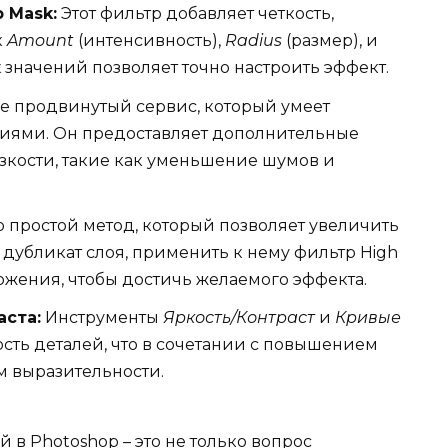
 Mask:
Этот фильтр добавляет четкость,
к
Amount
(интенсивность),
Radius
(размер), и
 значений позволяет точно настроить эффект.
е продвинутый сервис, который умеет
ниями. Он предоставляет дополнительные
зкости, такие как уменьшение шумов и
о простой метод, который позволяет увеличить
ь дубликат слоя, применить к нему фильтр High
ложения, чтобы достичь желаемого эффекта.
аста:
Инструменты
Яркость/Контраст
и
Кривые
ость деталей, что в сочетании с повышением
м выразительности.
 в Photoshop – это не только вопрос