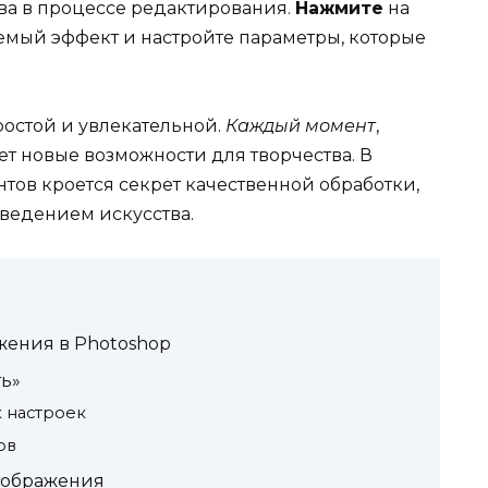
тва в процессе редактирования.
Нажмите
на
емый эффект и настройте параметры, которые
ростой и увлекательной.
Каждый момент
,
т новые возможности для творчества. В
ов кроется секрет качественной обработки,
ведением искусства.
жения в Photoshop
ь»
 настроек
ов
зображения