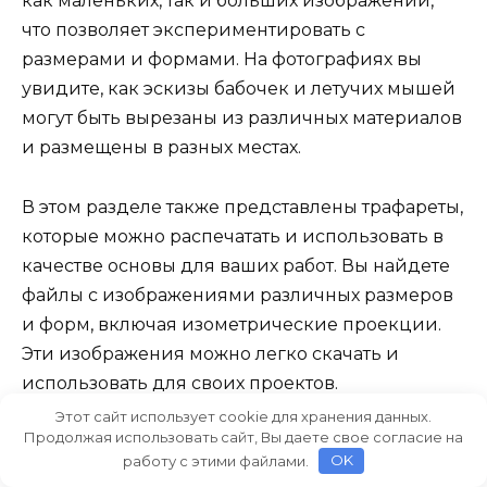
как маленьких, так и больших изображений,
что позволяет экспериментировать с
размерами и формами. На фотографиях вы
увидите, как эскизы бабочек и летучих мышей
могут быть вырезаны из различных материалов
и размещены в разных местах.
В этом разделе также представлены трафареты,
которые можно распечатать и использовать в
качестве основы для ваших работ. Вы найдете
файлы с изображениями различных размеров
и форм, включая изометрические проекции.
Эти изображения можно легко скачать и
использовать для своих проектов.
Этот сайт использует cookie для хранения данных.
Продолжая использовать сайт, Вы даете свое согласие на
Трафареты с изображениями крыльями
работу с этими файлами.
OK
бабочек и летучих мышей особенно популярны