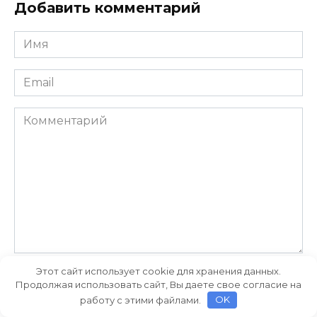
Добавить комментарий
Имя
*
Email
*
Комментарий
Этот сайт использует cookie для хранения данных.
Сохранить моё имя, email и адрес сайта в этом
Продолжая использовать сайт, Вы даете свое согласие на
браузере для последующих моих комментариев.
работу с этими файлами.
OK