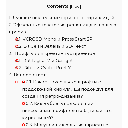
Contents
[
hide
]
1.
Лучшие пиксельные шрифты с кириллицей
2.
Эффектные текстовые решения для вашего
проекта
2.1.
VCROSD Mono и Press Start 2P
2.2.
Bit Cell и Зеленый 3D-Текст
3.
Шрифты для креативных проектов
3.1.
Dot Digital-7 и Gaslight
3.2.
Dited и Cyrillic Pixel-7
4.
Вопрос-ответ:
4.0.1.
Какие пиксельные шрифты с
поддержкой кириллицы подойдут для
создания ретро-дизайна?
4.0.2.
Как выбрать подходящий
пиксельный шрифт для веб-дизайна с
кириллицей?
4.0.3.
Могут ли пиксельные шрифты с