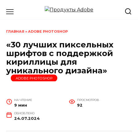
Перейти
к
содержанию
ГЛАВНАЯ
»
ADOBE PHOTOSHOP
«30 лучших пиксельных
шрифтов с поддержкой
кириллицы для
уникального дизайна»
ADOBE PHOTOSHOP
НА ЧТЕНИЕ
ПРОСМОТРОВ
9 мин
92
ОБНОВЛЕНО
24.07.2024