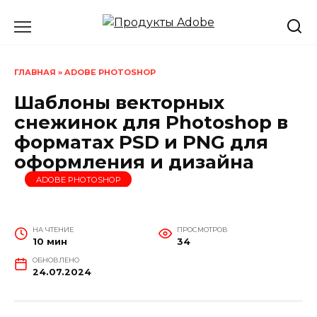
Перейти
к
содержанию
ГЛАВНАЯ
»
ADOBE PHOTOSHOP
Шаблоны векторных
снежинок для Photoshop в
форматах PSD и PNG для
оформления и дизайна
ADOBE PHOTOSHOP
НА ЧТЕНИЕ
ПРОСМОТРОВ
10 мин
34
ОБНОВЛЕНО
24.07.2024