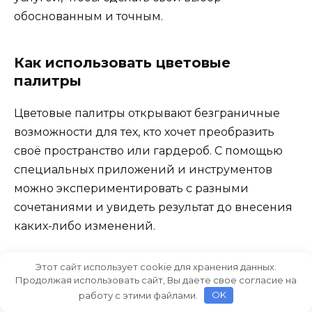
обоснованным и точным.
Как использовать цветовые
палитры
Цветовые палитры открывают безграничные
возможности для тех, кто хочет преобразить
своё пространство или гардероб. С помощью
специальных приложений и инструментов
можно экспериментировать с разными
сочетаниями и увидеть результат до внесения
каких-либо изменений.
Современные
приложения
предоставляют
Этот сайт использует cookie для хранения данных.
Продолжая использовать сайт, Вы даете свое согласие на
услугу цветового изменатора, который
работу с этими файлами.
OK
позволяет заменить оттенки на
фотографиях