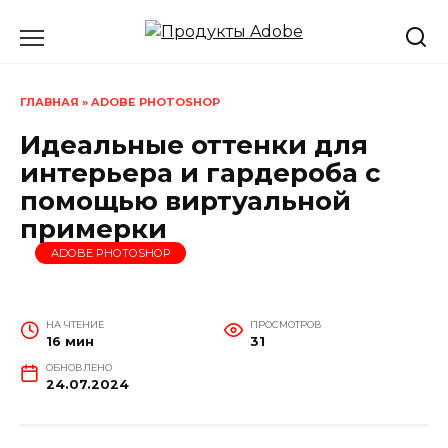
Перейти
к
содержанию
ГЛАВНАЯ
»
ADOBE PHOTOSHOP
Идеальные оттенки для
интерьера и гардероба с
помощью виртуальной
примерки
ADOBE PHOTOSHOP
НА ЧТЕНИЕ
ПРОСМОТРОВ
16 мин
31
ОБНОВЛЕНО
24.07.2024