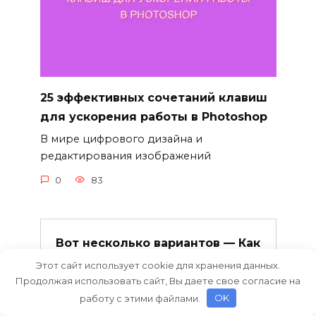
25 эффективных сочетаний клавиш
для ускорения работы в Photoshop
В мире цифрового дизайна и
редактирования изображений
0
83
Вот несколько вариантов — Как
шаг за шагом создать
Этот сайт использует cookie для хранения данных.
прозрачную печать в Photoshop
Продолжая использовать сайт, Вы даете свое согласие на
работу с этими файлами.
OK
Пошаговое руководство по