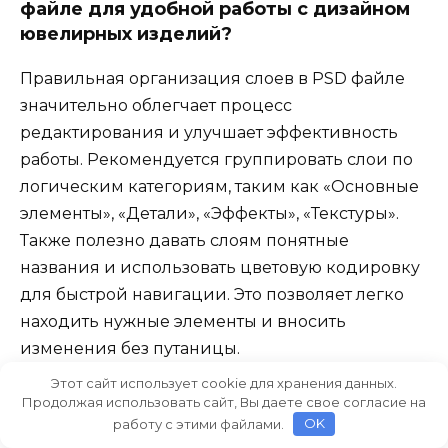
файле для удобной работы с дизайном
ювелирных изделий?
Правильная организация слоев в PSD файле
значительно облегчает процесс
редактирования и улучшает эффективность
работы. Рекомендуется группировать слои по
логическим категориям, таким как «Основные
элементы», «Детали», «Эффекты», «Текстуры».
Также полезно давать слоям понятные
названия и использовать цветовую кодировку
для быстрой навигации. Это позволяет легко
находить нужные элементы и вносить
изменения без путаницы.
Этот сайт использует cookie для хранения данных.
Продолжая использовать сайт, Вы даете свое согласие на
Что такое PSD файл для Фотошопа и как
работу с этими файлами.
OK
его можно использовать для создания