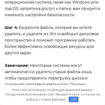
операционная система, такая как Windows или
macOS, запретила доступ к папке, вам придется
изменить настройки безопасности.
Шаг 4:
Выделите файлы, которые вы хотите
удалить, и удалите их. Это освободит дисковое
пространство и поможет программе работать
более эффективно, освобождая ресурсы для
других задач.
Замечание:
Некоторые системы могут
автоматически удалять старые файлы кэша,
чтобы предотвратить перегрузку диска и
сохранить производительность. Однако,
Этот сайт использует cookie для хранения данных.
иногда ручное удаление может быть полезным
Продолжая использовать сайт, Вы даете свое согласие на
для более глубокой очистки и оптимизации
работу с этими файлами.
OK
работы программы, особенно при