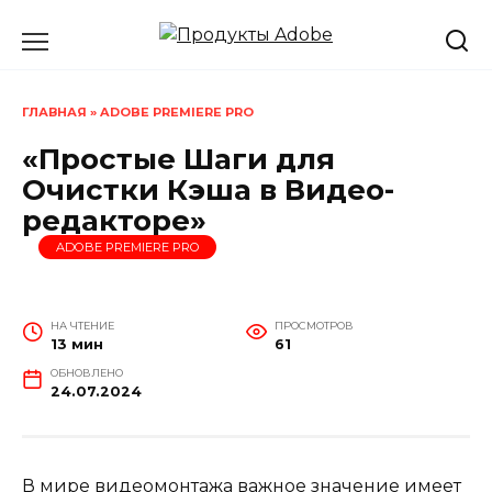
Перейти
к
содержанию
ГЛАВНАЯ
»
ADOBE PREMIERE PRO
«Простые Шаги для
Очистки Кэша в Видео-
редакторе»
ADOBE PREMIERE PRO
НА ЧТЕНИЕ
ПРОСМОТРОВ
13 мин
61
ОБНОВЛЕНО
24.07.2024
В мире видеомонтажа важное значение имеет