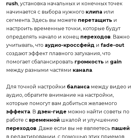
rush
, установка начальных и конечных точек
начинается с выбора нужного
клипа
или
сегмента. Здесь вы можете
перетащить
и
настроить временные точки, которые будут
определять начало и конец
переходов
. Важно
учитывать, что
аудио-кроссфейд
и
fade-out
создают эффект плавного затухания, что
помогает сбалансировать
громкость
и
gain
между разными частями
канала
.
Для точной настройки
баланса
между видео и
аудио, обратите внимание на настройки,
которые помогут вам добиться желаемого
эффекта
. В
дзен-гиде
можно найти советы по
работе с
временной
шкалой и улучшению
переходов
. Даже если вы не являетесь
пашей
в редактировании, с помощью этих приемов