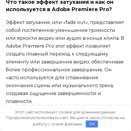
Что такое эффект затухания и как он
используется в Adobe Premiere Pro?
Эффект затухания, или «fade out», представляет
собой постепенное уменьшение громкости
или яркости видео или аудио в конце клипа. В
Adobe Premiere Pro этот эффект позволяет
создать плавный переход к следующему
элементу или завершение видео, обеспечивая
более профессиональное завершение. Он
часто используется для сглаживания
окончания сцены или музыкального трека,
создавая ощущение завершенности и
плавности.
Этот сайт использует cookie для хранения данных.
Продолжая использовать сайт, Вы даете свое согласие на
Могу ли я настроить длительность
работу с этими файлами.
OK
эффекта затухания в Adobe Premiere