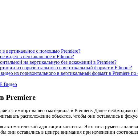
 в вертикальное с помощью Premiere?
е видео в вертикальное в Filmora?
онтальной на вертикальную без искажений в Premiere?
ртации из горизонтального в вертикальный формат в Filmora?
видео из горизонтального в вертикальный формат в Premiere по 
Е Видео
в Premiere
яется импорт вашего материала в Premiere. Далее необходимо о
читывать расположение объектов, чтобы они оставались в фокус
для автоматической адаптации контента. Этот инструмент анализ
бы они оставались в центре внимания при изменении соотношени