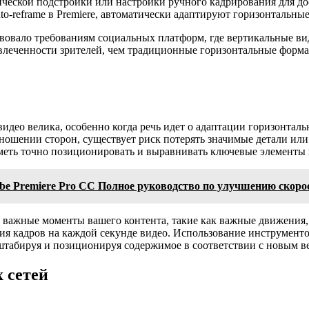
ческой подстройки или настройки ручного кадрирования для до
o-reframe в Premiere, автоматически адаптируют горизонтальны
твовало требованиям социальных платформ, где вертикальные ви
влеченности зрителей, чем традиционные горизонтальные форма
део велика, особенно когда речь идет о адаптации горизонталь
тношении сторон, существует риск потерять значимые детали ил
уметь точно позиционировать и выравнивать ключевые элементы 
be Premiere Pro CC Полное руководство по улучшению скоро
ые важные моменты вашего контента, такие как важные движения
ия кадров на каждой секунде видео. Использование инструменто
сштабируя и позиционируя содержимое в соответствии с новым 
 сетей