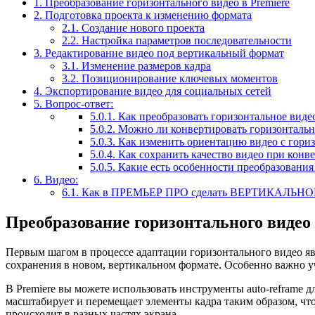
1.
Преобразование горизонтального видео в Premiere
2.
Подготовка проекта к изменению формата
2.1.
Создание нового проекта
2.2.
Настройка параметров последовательности
3.
Редактирование видео под вертикальный формат
3.1.
Изменение размеров кадра
3.2.
Позиционирование ключевых моментов
4.
Экспортирование видео для социальных сетей
5.
Вопрос-ответ:
5.0.1.
Как преобразовать горизонтальное видео
5.0.2.
Можно ли конвертировать горизонтально
5.0.3.
Как изменить ориентацию видео с гориз
5.0.4.
Как сохранить качество видео при конве
5.0.5.
Какие есть особенности преобразования 
6.
Видео:
6.1.
Как в ПРЕМЬЕР ПРО сделать ВЕРТИКАЛЬНО
Преобразование горизонтального видео 
Первым шагом в процессе адаптации горизонтального видео явл
сохранения в новом, вертикальном формате. Особенно важно у
В Premiere вы можете использовать инструменты auto-reframe 
масштабирует и перемещает элементы кадра таким образом, что
происходит в разных частях экрана.