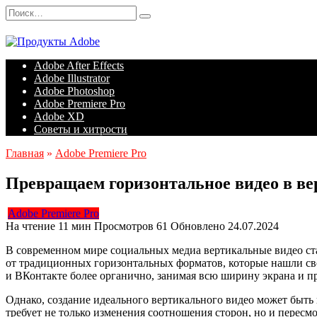
Перейти
Search
к
for:
содержанию
Adobe After Effects
Adobe Illustrator
Adobe Photoshop
Adobe Premiere Pro
Adobe XD
Советы и хитрости
Главная
»
Adobe Premiere Pro
Превращаем горизонтальное видео в ве
Adobe Premiere Pro
На чтение
11 мин
Просмотров
61
Обновлено
24.07.2024
В современном мире социальных медиа вертикальные видео ста
от традиционных горизонтальных форматов, которые нашли сво
и ВКонтакте более органично, занимая всю ширину экрана и п
Однако, создание идеального вертикального видео может быть
требует не только изменения соотношения сторон, но и перес