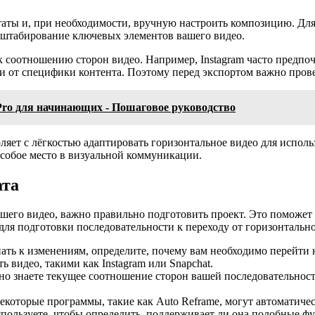
ьтаты и, при необходимости, вручную настроить композицию. Дл
сштабирование ключевых элементов вашего видео.
 соотношению сторон видео. Например, Instagram часто предпочи
сти от специфики контента. Поэтому перед экспортом важно про
Pro для начинающих - Пошаговое руководство
оляет с лёгкостью адаптировать горизонтальное видео для испол
особое место в визуальной коммуникации.
ата
шего видео, важно правильно подготовить проект. Это поможет 
ля подготовки последовательности к переходу от горизонтально
ть к изменениям, определите, почему вам необходимо перейти н
 видео, такими как Instagram или Snapchat.
но знаете текущее соотношение сторон вашей последовательност
которые программы, такие как Auto Reframe, могут автоматиче
пользуете, чтобы определить, поддерживает ли она подобные ф