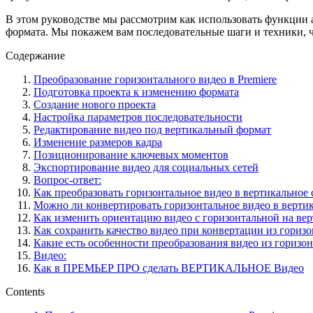
В этом руководстве мы рассмотрим как использовать функции а
формата. Мы покажем вам последовательные шаги и техники, ч
Содержание
Преобразование горизонтального видео в Premiere
Подготовка проекта к изменению формата
Создание нового проекта
Настройка параметров последовательности
Редактирование видео под вертикальный формат
Изменение размеров кадра
Позиционирование ключевых моментов
Экспортирование видео для социальных сетей
Вопрос-ответ:
Как преобразовать горизонтальное видео в вертикальное
Можно ли конвертировать горизонтальное видео в вертик
Как изменить ориентацию видео с горизонтальной на вер
Как сохранить качество видео при конвертации из горизо
Какие есть особенности преобразования видео из горизон
Видео:
Как в ПРЕМЬЕР ПРО сделать ВЕРТИКАЛЬНОЕ Видео
Contents