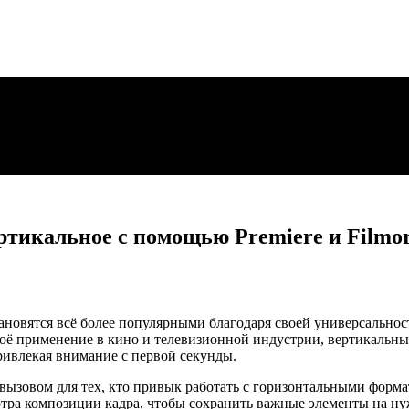
ртикальное с помощью Premiere и Filmo
новятся всё более популярными благодаря своей универсальност
ё применение в кино и телевизионной индустрии, вертикальные 
ривлекая внимание с первой секунды.
 вызовом для тех, кто привык работать с горизонтальными форм
мотра композиции кадра, чтобы сохранить важные элементы на н