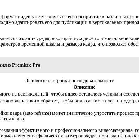
 формат видео может влиять на его восприятие в различных соц
одимо адаптировать его для публикации в вертикальных приложен
ляется создание среды, в которой исходное горизонтальное вид
раметров временной шкалы и размера кадра, что позволяет обес
вия в Premiere Pro
Основные настройки последовательности
Описание
ьного на вертикальный, чтобы видео оставалось четким и соотв
установлена таким образом, чтобы видео автоматически подстр
и кадра (auto-reframe) может значительно упростить процесс п
енты кадра.
создания эффективного и профессионального видеоматериала, го
 только изменение физических размеров кадра, но и адаптацию 