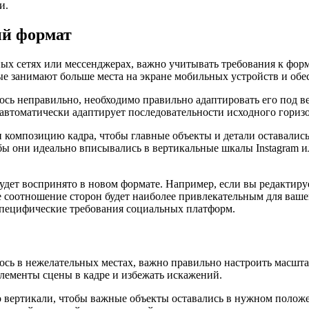
и.
ый формат
ьных сетях или мессенджерах, важно учитывать требования к фо
рые занимают больше места на экране мобильных устройств и об
алось неправильно, необходимо правильно адаптировать его под 
ая автоматически адаптирует последовательности исходного гори
омпозицию кадра, чтобы главные объекты и детали оставались 
ы они идеально вписывались в вертикальные шкалы Instagram и
будет воспринято в новом формате. Например, если вы редактиру
е соотношение сторон будет наиболее привлекательным для ваше
 специфические требования социальных платформ.
лось в нежелательных местах, важно правильно настроить масшт
лементы сцены в кадре и избежать искажений.
о вертикали, чтобы важные объекты оставались в нужном полож