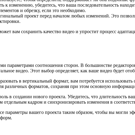
ь к изменению, убедитесь, что ваша последовательность находи
лементов и обрезку, если это необходимо.
инальный проект перед началом любых изменений. Это позволит
ектировки.
ожет вам сохранить качество видео и упростит процесс адапта
ыми параметрами соотношения сторон. В большинстве редакторов
альное видео. Этот выбор определяет, как ваше видео будет отоб
разовать в вертикальный формат, вам потребуется использовать 
для различных форматов, сохраняя при этом основную информац
роль в создании нового проекта. Убедитесь, что длительность 
ым отдельным кадром и синхронизировать изменения в соответст
все параметры вашего проекта таким образом, чтобы вы могли э
тформ.