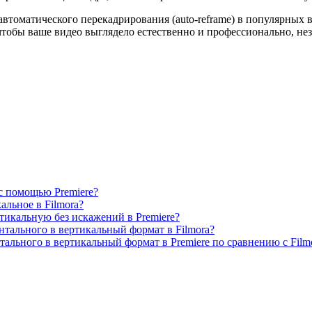
втоматического перекадрирования (auto-reframe) в популярных 
тобы ваше видео выглядело естественно и профессионально, не
 с помощью Premiere?
альное в Filmora?
тикальную без искажений в Premiere?
нтального в вертикальный формат в Filmora?
тального в вертикальный формат в Premiere по сравнению с Film