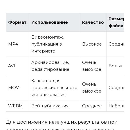
Размер
Формат
Использование
Качество
файла
Видеомонтаж,
MP4
публикация в
Высокое
Средний
интернете
Архивирование,
Очень
AVI
Большой
редактирование
высокое
Качество для
Очень
MOV
профессионального
Средний
высокое
использования
WEBM
Веб-публикация
Среднее
Небольш
Для достижения наилучших результатов при
экспорте проекта важно учитывать ресурсы,