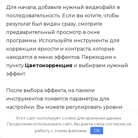
Для начала, добавьте нужный видеофайл в
последовательность. Если вы хотите, чтобы
результат был виден сразу, смотрите
предварительный просмотр в окне
программы. Используйте инструменты для
коррекции яркости и контраста, которые
находятся в меню эффектов. Переходим к
пункту
Цветокоррекция
и выбираем нужный
эффект.
После выбора эффекта, на панели
инструментов появятся параметры для
настройки. Вы можете регулировать уровни
яркости и контраста с помощью ползунков.
Этот сайт использует cookie для хранения данных.
Убедитесь, что результат выглядит естественно
Продолжая использовать сайт, Вы даете свое согласие на
работу с этими файлами.
OK
и не вызывает перенасыщенности цветов. Если