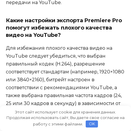
передачи на YouTube.
Какие настройки экспорта Premiere Pro
помогут избежать плохого качества
видео на YouTube?
Для избежания плохого качества видео на
YouTube следует убедиться, что выбран
правильный кодек (H.264), разрешение
соответствует стандартам (например, 1920×1080
или 3840×2160), битрейт настроен в
соответствии с рекомендациями YouTube, а
также выбрана правильная частота кадров (24,
25 или 30 кадров в секунду) в зависимости от
контента. Эти настройки обеспечат
Этот сайт использует cookie для хранения данных.
Продолжая использовать сайт, Вы даете свое согласие на
оптимальное качество видео при загрузке на
работу с этими файлами.
OK
платформу.