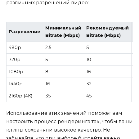
различных разрешений видео:
Минимальный
Рекомендуемый
М
Разрешение
Bitrate (Mbps)
Bitrate (Mbps)
Bi
480p
2.5
5
7.
720p
5
10
15
1080p
8
16
2
1440p
16
32
4
2160p (4K)
35
45
6
Использование этих значений поможет вам
настроить процесс рендеринга так, чтобы ваши
клипы сохраняли высокое качество. Не
забывайте, что при выборе битрейта важно