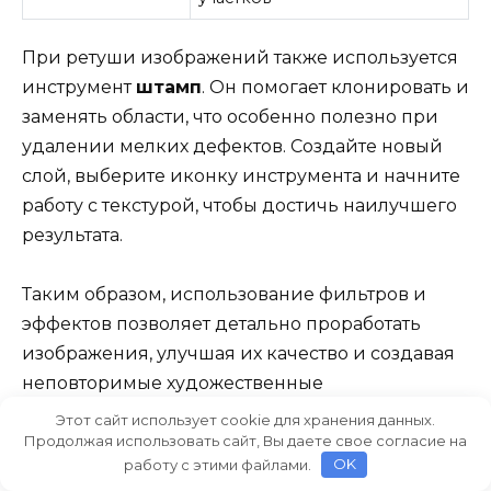
При ретуши изображений также используется
инструмент
штамп
. Он помогает клонировать и
заменять области, что особенно полезно при
удалении мелких дефектов. Создайте новый
слой, выберите иконку инструмента и начните
работу с текстурой, чтобы достичь наилучшего
результата.
Таким образом, использование фильтров и
эффектов позволяет детально проработать
изображения, улучшая их качество и создавая
неповторимые художественные
произведения. Научитесь применять эти
Этот сайт использует cookie для хранения данных.
Продолжая использовать сайт, Вы даете свое согласие на
инструменты в своих работах, и вы всегда
работу с этими файлами.
OK
сможете достичь наилучшего результата.