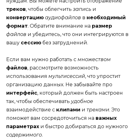
нуждам. Вы можете настроить отображение
треков
, чтобы облегчить
запись
и
конвертацию
аудиофайлов
в
необходимый
формат
. Обратите внимание на
размер
файлов
и убедитесь, что они интегрируются в
вашу
сессию
без затруднений.
Если вам нужно работать с
множеством
файлов
, рассмотрите возможность
использования
мультисессий
, что упростит
организацию данных. Не забывайте про
интерфейс
, который должен быть настроен
так, чтобы обеспечивать
удобное
взаимодействие с
клипами
и
треками
. Это
поможет вам сосредоточиться на
важных
параметрах
и быстро добираться до нужного
содержимого
.