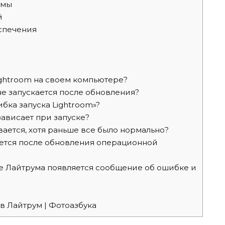
емы
й
спечения
ightroom на своем компьютере?
 не запускается после обновления?
бка запуска Lightroom»?
зависает при запуске?
ается, хотя раньше все было нормально?
ется после обновления операционной
ке Лайтрума появляется сообщение об ошибке и
в Лайтрум | Фотоазбука