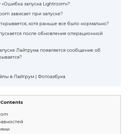
 «Ошибка запуска Lightroom»?
troom зависает при запуске?
открывается, хотя раньше все было нормально?
апускается после обновления операционной
 запуске Лайтрума появляется сообщение об
рывается?
йлы в Лайтрум | Фотоазбука
Contents
oom
авностей
иями