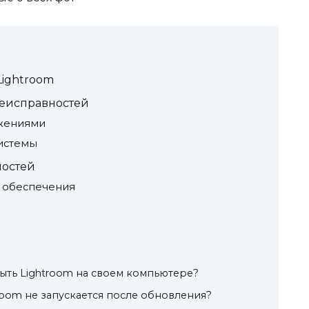
Lightroom
еисправностей
ожениями
истемы
ностей
 обеспечения
рыть Lightroom на своем компьютере?
troom не запускается после обновления?