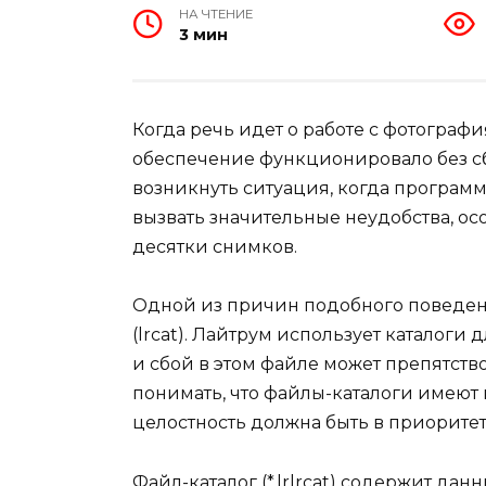
НА ЧТЕНИЕ
3 мин
Когда речь идет о работе с фотограф
обеспечение функционировало без сбо
возникнуть ситуация, когда программ
вызвать значительные неудобства, ос
десятки снимков.
Одной из причин подобного поведен
(lrcat). Лайтрум использует каталоги
и сбой в этом файле может препятст
понимать, что файлы-каталоги имеют
целостность должна быть в приоритет
Файл-каталог (*.lrlrcat) содержит данн