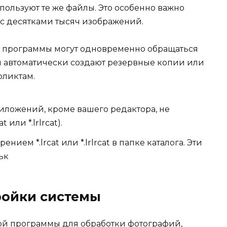
ользуют те же файлы. Это особенно важно
е с десятками тысяч изображений.
ие программы могут одновременно обращаться
ни автоматически создают резервные копии или
фликтам.
риложений, кроме вашего редактора, не
 или *.lrlrcat).
нием *.lrcat или *.lrlrcat в папке каталога. Эти
ьк
ройки системы
ой программы для обработки фотографий,