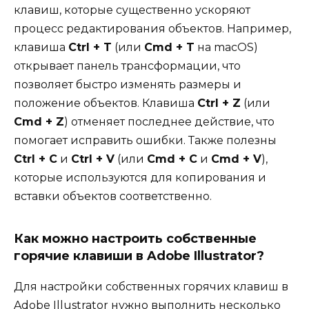
клавиш, которые существенно ускоряют
процесс редактирования объектов. Например,
клавиша
Ctrl + T
(или
Cmd + T
на macOS)
открывает панель трансформации, что
позволяет быстро изменять размеры и
положение объектов. Клавиша
Ctrl + Z
(или
Cmd + Z
) отменяет последнее действие, что
помогает исправить ошибки. Также полезны
Ctrl + C
и
Ctrl + V
(или
Cmd + C
и
Cmd + V
),
которые используются для копирования и
вставки объектов соответственно.
Как можно настроить собственные
горячие клавиши в Adobe Illustrator?
Для настройки собственных горячих клавиш в
Adobe Illustrator нужно выполнить несколько