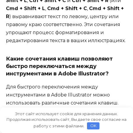
Shift + L
,
Ctrl + Shift + C
и
Ctrl + Shift + R
(или
Cmd + Shift + L
,
Cmd + Shift + C
,
Cmd + Shift +
R
) выравнивают текст по левому, центру или
правому краю соответственно. Эти сочетания
упрощают процесс форматирования и
редактирования текста в ваших иллюстрациях.
Какие сочетания клавиш позволяют
быстро переключаться между
инструментами в Adobe Illustrator?
Для быстрого переключения между
инструментами в Adobe Illustrator можно
использовать различные сочетания клавиш.
Например,
V
активирует инструмент
Этот сайт использует cookie для хранения данных.
перемещения,
G
— инструмент градиента,
P
—
Продолжая использовать сайт, Вы даете свое согласие на
работу с этими файлами.
OK
инструмент пера, и
T
— инструмент текст. Эти