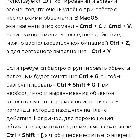
используется для копирования и вставки
элементов, что очень удобно при работе с
несколькими объектами. В
MacOS
эквиваленты этих команд –
Cmd + C
и
Cmd + V
.
Если нужно отменить последнее действие,
можно воспользоваться комбинацией
Ctrl + Z
,
а для повторного выполнения –
Ctrl + Y
.
Если требуется быстро сгруппировать объекты,
полезным будет сочетание
Ctrl + G
, а чтобы
разгруппировать –
Ctrl + Shift + G
. При
необходимости выравнивания объектов
относительно центра можно использовать
команды, которые находятся на плане
действия. Например, для перемещения
объекта позади другого, применяют сочетание
Ctrl + Shift + [
, а чтобы переместить его вперед