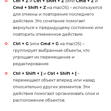
Ctrl + Z
и
Ctrl + Shift + Z
(или
Cmd + Z
и
Cmd + Shift + Z
на macOS) – используются
для отмены и повторения последнего
действия. Это сочетание помогает
вернуться к предыдущему состоянию или
повторить отмененное действие.
Ctrl + G
(или
Cmd + G
на macOS) –
группирует выбранные объекты, что
упрощает их перемещение и
редактирование.
Ctrl + Shift + ]
и
Ctrl + Shift + [
–
перемещают объект вперед или назад
относительно других элементов. Эти
действия помогают организовать слои и
расположение объектов.