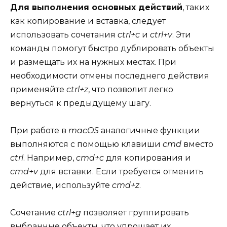
Для выполнения основных действий
, таких
как копирование и вставка, следует
использовать сочетания
ctrl+c
и
ctrl+v
. Эти
команды помогут быстро дублировать объекты
и размещать их на нужных местах. При
необходимости отмены последнего действия
применяйте
ctrl+z
, что позволит легко
вернуться к предыдущему шагу.
При работе в
macOS
аналогичные функции
выполняются с помощью клавиши
cmd
вместо
ctrl
. Например,
cmd+c
для копирования и
cmd+v
для вставки. Если требуется отменить
действие, используйте
cmd+z
.
Сочетание
ctrl+g
позволяет группировать
выбранные объекты, что упрощает их