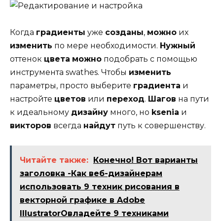
Когда
градиенты
уже
созданы
,
можно
их
изменить
по мере необходимости.
Нужный
оттенок
цвета
можно
подобрать с помощью
инструмента swathes. Чтобы
изменить
параметры, просто выберите
градиента
и
настройте
цветов
или
переход
.
Шагов
на пути
к идеальному
дизайну
много, но
ksenia
и
викторов
всегда
найдут
путь к совершенству.
Читайте также:
Конечно! Вот варианты
заголовка -Как веб-дизайнерам
использовать 9 техник рисования в
векторной графике в Adobe
IllustratorОвладейте 9 техниками