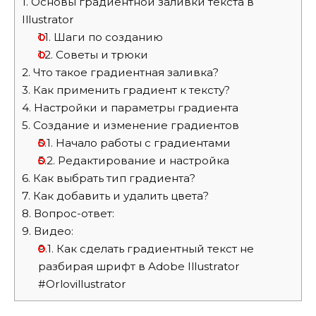
1.
Основы градиентной заливки текста в
Illustrator
1.1.
Шаги по созданию
1.2.
Советы и трюки
2.
Что такое градиентная заливка?
3.
Как применить градиент к тексту?
4.
Настройки и параметры градиента
5.
Создание и изменение градиентов
5.1.
Начало работы с градиентами
5.2.
Редактирование и настройка
6.
Как выбрать тип градиента?
7.
Как добавить и удалить цвета?
8.
Вопрос-ответ:
9.
Видео:
9.1.
Как сделать градиентный текст не
разбирая шрифт в Adobe Illustrator
#Orlovillustrator