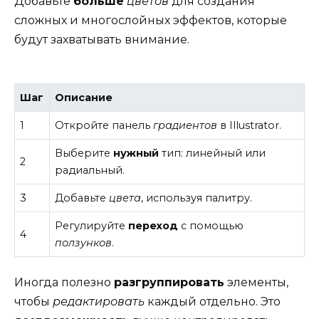
Добавьте
больше
цветов
для создания
сложных и многослойных эффектов, которые
будут захватывать внимание.
Шаг
Описание
1
Откройте панель
градиентов
в Illustrator.
Выберите
нужный
тип: линейный или
2
радиальный.
3
Добавьте
цвета
, используя палитру.
Регулируйте
переход
с помощью
4
ползунков
.
Иногда полезно
разгруппировать
элементы,
чтобы
редактировать
каждый отдельно. Это