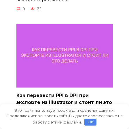
0
32
Как перевести PPI в DPI при
экспорте из Illustrator и стоит ли это
делать
Этот сайт использует cookie для хранения данных.
Продолжая использовать сайт, Вы даете свое согласие на
В процессе работы с изображениями
работу с этими файлами.
OK
часто возникает необходимость