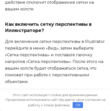
действие отключит отображение сетки на
вашем холсте.
Как включить сетку перспективы в
Иллюстраторе?
Для включения сетки перспективы в Illustrator
перейдите в меню «Вид», затем выберите
«Сетка перспективы» и поставьте галочку
напротив «Сетка перспективы». После этого на
вашем холсте будет отображаться сетка, что
поможет при работе с перспективными
объектами.
Этот сайт использует cookie для хранения данных.
Могу ли я настроить параметры сетки
Продолжая использовать сайт, Вы даете свое согласие на
перспективы в Adobe Illustrator?
работу с этими файлами.
OK