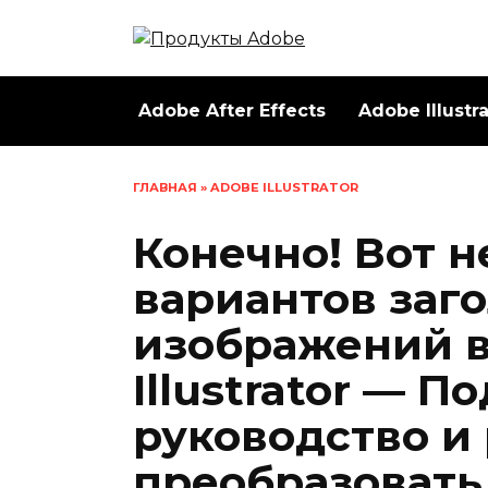
Перейти
к
содержанию
Adobe After Effects
Adobe Illustr
ГЛАВНАЯ
»
ADOBE ILLUSTRATOR
Конечно! Вот н
вариантов заг
изображений в
Illustrator — 
руководство и
преобразовать