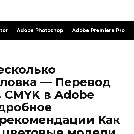
ator
Adobe Photoshop
Adobe Premiere Pro
есколько
оловка — Перевод
 CMYK в Adobe
Подробное
 рекомендации Как
 цветовые модели