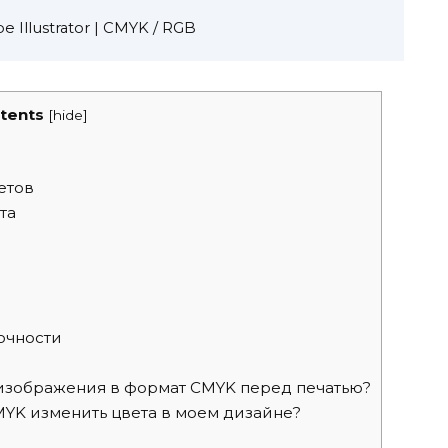
 Illustrator | CMYK / RGB
tents
[
hide
]
етов
та
очности
изображения в формат CMYK перед печатью?
YK изменить цвета в моем дизайне?