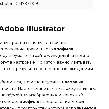
strator | CMYK / RGB
dobe Illustrator
айлы предназначены для печати,
пределение
правильного
профиля
,
еру и бумаге. На сайте wwwgprintru можно
могут в настройке. При этом важно учитывать
, чтобы результат соответствовал ожиданиям.
убедиться, что используемые
цветовые
печати. На этом этапе важно также учитывать,
 на
обработку
изображения и конечный
ить через
профиль
цветоделения, чтобы
етовому пространству
, которое
используется