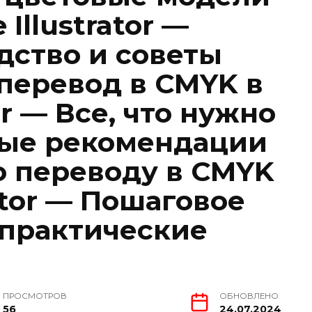
Illustrator —
дство и советы
перевод в CMYK в
or — Все, что нужно
ные рекомендации
о переводу в CMYK
rator — Пошаговое
 практические
ПРОСМОТРОВ
ОБНОВЛЕНО
56
24.07.2024