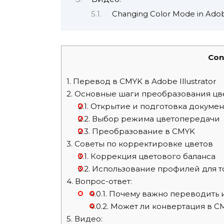
Changing Color Mode in Adobe
Con
1.
Перевод в CMYK в Adobe Illustrator
2.
Основные шаги преобразования цв
2.1.
Открытие и подготовка докумен
2.2.
Выбор режима цветопередачи
2.3.
Преобразование в CMYK
3.
Советы по корректировке цветов
3.1.
Коррекция цветового баланса
3.2.
Использование профилей для т
4.
Вопрос-ответ:
4.0.1.
Почему важно переводить 
4.0.2.
Может ли конвертация в CM
5.
Видео: