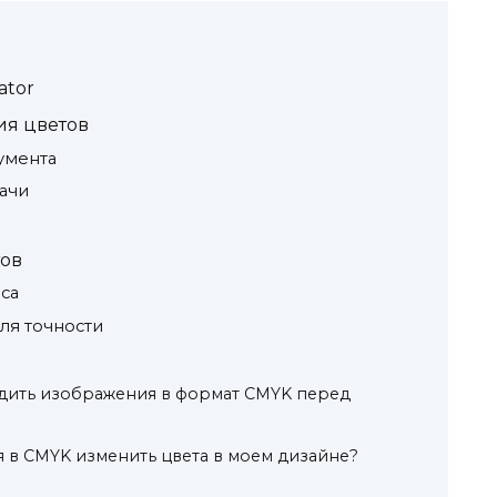
ator
ия цветов
умента
ачи
тов
са
ля точности
дить изображения в формат CMYK перед
 в CMYK изменить цвета в моем дизайне?