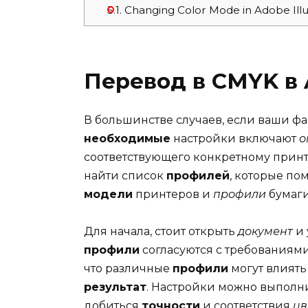
5.1.
Changing Color Mode in Adobe Illu
Перевод в CMYK в A
В большинстве случаев, если ваши ф
необходимые
настройки включают
о
соответствующего конкретному принт
найти список
профилей
, которые по
модели
принтеров и
профили
бумаги
Для начала, стоит открыть
документ
и 
профили
согласуются с требованиями 
что различные
профили
могут влиять
результат
. Настройки можно выполн
добиться
точности
и соответствия
цв