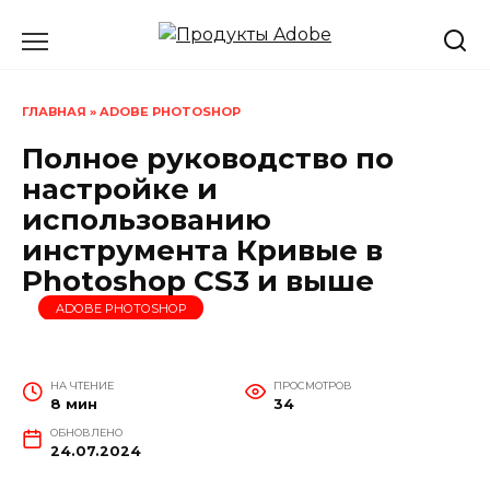
Перейти
к
содержанию
ГЛАВНАЯ
»
ADOBE PHOTOSHOP
Полное руководство по
настройке и
использованию
инструмента Кривые в
Photoshop CS3 и выше
ADOBE PHOTOSHOP
НА ЧТЕНИЕ
ПРОСМОТРОВ
8 мин
34
ОБНОВЛЕНО
24.07.2024