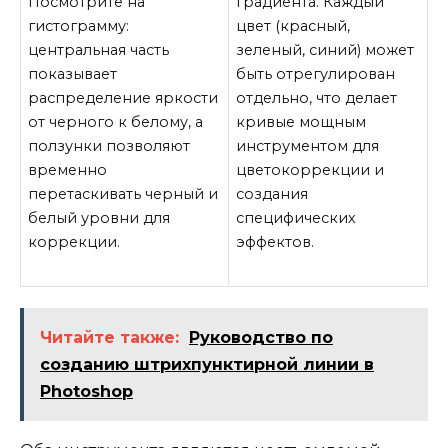
Посмотрите на
градиента. Каждый
гистограмму:
цвет (красный,
центральная часть
зеленый, синий) может
показывает
быть отрегулирован
распределение яркости
отдельно, что делает
от черного к белому, а
кривые мощным
ползунки позволяют
инструментом для
временно
цветокоррекции и
перетаскивать черный и
создания
белый уровни для
специфических
коррекции.
эффектов.
Читайте также:
Руководство по
созданию штрихпунктирной линии в
Photoshop