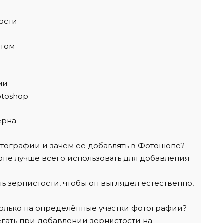
ости
стом
ми
otoshop
ерна
отографии и зачем её добавлять в Фотошопе?
пе лучше всего использовать для добавления
 зернистости, чтобы он выглядел естественно,
только на определённые участки фотографии?
гать при добавлении зернистости на