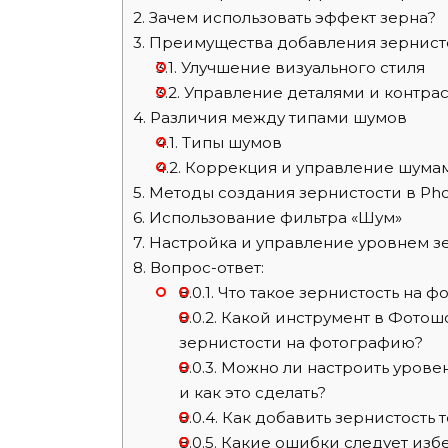
2.
Зачем использовать эффект зерна?
3.
Преимущества добавления зернист
3.1.
Улучшение визуального стиля
3.2.
Управление деталями и контра
4.
Различия между типами шумов
4.1.
Типы шумов
4.2.
Коррекция и управление шума
5.
Методы создания зернистости в Ph
6.
Использование фильтра «Шум»
7.
Настройка и управление уровнем з
8.
Вопрос-ответ:
8.0.1.
Что такое зернистость на ф
8.0.2.
Какой инструмент в Фотошо
зернистости на фотографию?
8.0.3.
Можно ли настроить уровень
и как это сделать?
8.0.4.
Как добавить зернистость 
8.0.5.
Какие ошибки следует избе