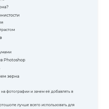
рна?
рнистости
ля
трастом
в
шумами
в Photoshop
»
нем зерна
 на фотографии и зачем её добавлять в
отошопе лучше всего использовать для