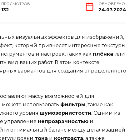
ПРОСМОТРОВ
ОБНОВЛЕНО
132
24.07.2024
альных визуальных эффектов для изображений,
ффект, который привнесет интересные текстуры
нструментов и настроек, таких как
плёнка
или
ть вид ваших работ. В этом контексте
ярных вариантов для создания определённого
оставляют массу возможностей для
ы можете использовать
фильтры
, такие как
нужного уровня
шумозернистости
. Одним из
ое управление
непрозрачностью
и
найти оптимальный баланс между детализацией
 регулировки
тона
и
контраста
, а также