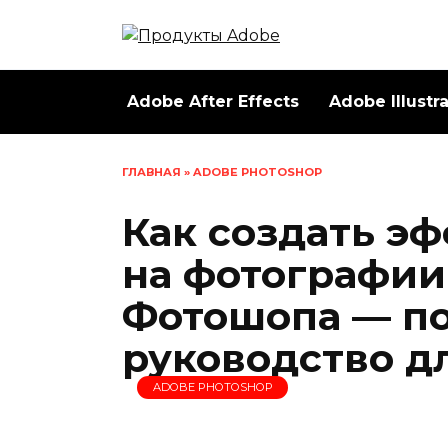
Перейти
к
содержанию
Adobe After Effects
Adobe Illustr
ГЛАВНАЯ
»
ADOBE PHOTOSHOP
Как создать э
на фотографии
Фотошопа — п
руководство д
ADOBE PHOTOSHOP