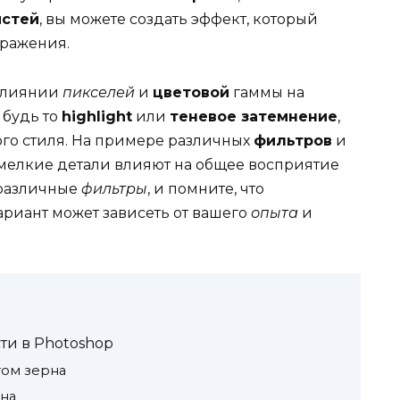
истей
, вы можете создать эффект, который
бражения.
 влиянии
пикселей
и
цветовой
гаммы на
 будь то
highlight
или
теневое затемнение
,
ого стиля. На примере различных
фильтров
и
к мелкие детали влияют на общее восприятие
 различные
фильтры
, и помните, что
риант может зависеть от вашего
опыта
и
ти в Photoshop
ом зерна
на