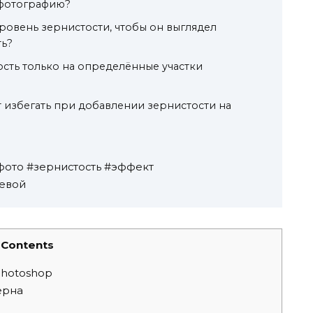
 фотографию?
ровень зернистости, чтобы он выглядел
ть?
ость только на определённые участки
 избегать при добавлении зернистости на
 фото #зернистость #эффект
тевой
Contents
Photoshop
ерна