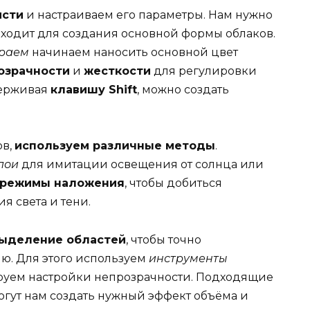
исти
и настраиваем его параметры. Нам нужно
дходит для создания основной формы облаков.
краем
начинаем наносить основной цвет
озрачности
и
жесткости
для регулировки
держивая
клавишу Shift
, можно создать
ов,
используем различные методы
.
лои
для имитации освещения от солнца или
о режимы наложения
, чтобы добиться
я света и тени.
ыделение областей
, чтобы точно
ю. Для этого используем
инструменты
ируем настройки непрозрачности. Подходящие
гут нам создать нужный эффект объёма и