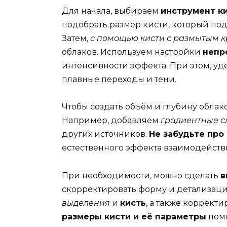
Для начала, выбираем
инструмент к
подобрать размер кисти, который по
Затем,
с помощью кисти с размытым 
облаков. Используем настройки
непр
интенсивности эффекта. При этом, у
плавные переходы и тени.
Чтобы создать объём и глубину облак
Например, добавляем
градиентные с
других источников.
Не забудьте пр
естественного эффекта взаимодействи
При необходимости, можно сделать
в
скорректировать форму и детализаци
выделения
и
кисть
, а также коррект
размеры кисти и её параметры
помо