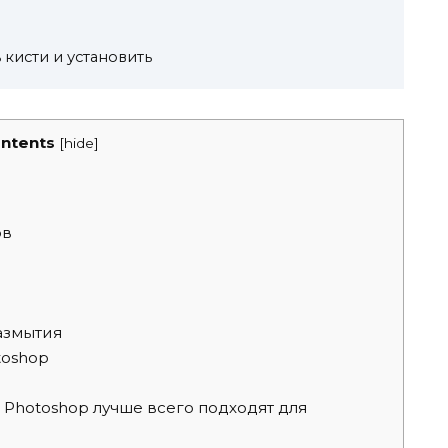
 кисти и установить
ntents
[
hide
]
ов
азмытия
toshop
Photoshop лучше всего подходят для