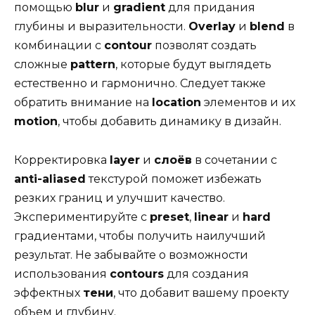
помощью
blur
и
gradient
для придания
глубины и выразительности.
Overlay
и
blend
в
комбинации с
contour
позволят создать
сложные
pattern
, которые будут выглядеть
естественно и гармонично. Следует также
обратить внимание на
location
элементов и их
motion
, чтобы добавить динамику в дизайн.
Корректировка
layer
и
слоёв
в сочетании с
anti-aliased
текстурой поможет избежать
резких границ и улучшит качество.
Экспериментируйте с
preset
,
linear
и
hard
градиентами, чтобы получить наилучший
результат. Не забывайте о возможности
использования
contours
для создания
эффектных
тени
, что добавит вашему проекту
объем и глубину.