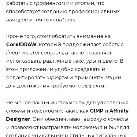
работать с
градиентами
и
слоями
, что
способствует созданию профессиональных
выходов
и точных
contours
.
Кроме того, стоит обратить внимание на
CorelDRAW
, который поддерживает работу с
linear
и
outer
contours
, а также позволяет
использовать различные
текстуры
и
цвета
. В
этом приложении удобно создавать и
редактировать
шрифты
и применять
опции
для достижения требуемого
эффекта
.
Не менее важны инструменты для управления
слоями
и
текстурами
, такие как
GIMP
и
Affinity
Designer
. Они обеспечивают высокую
качеств
и позволяют настраивать
наложения
и
blur
для
создания уникальных и стильных визуальных