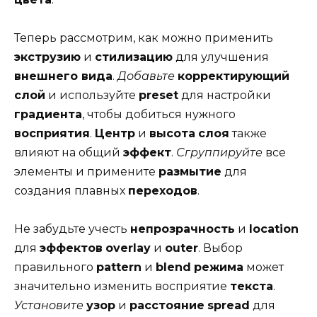
Теперь рассмотрим, как можно применить
экструзию
и
стилизацию
для улучшения
внешнего вида
.
Добавьте
корректирующий
слой
и используйте
preset
для настройки
градиента
, чтобы добиться нужного
восприятия
.
Центр
и
высота
слоя
также
влияют на общий
эффект
.
Сгруппируйте
все
элементы и примените
размытие
для
создания плавных
переходов
.
Не забудьте учесть
непрозрачность
и
location
для
эффектов
overlay
и
outer
. Выбор
правильного
pattern
и
blend
режима
может
значительно изменить восприятие
текста
.
Установите
узор
и
расстояние
spread
для