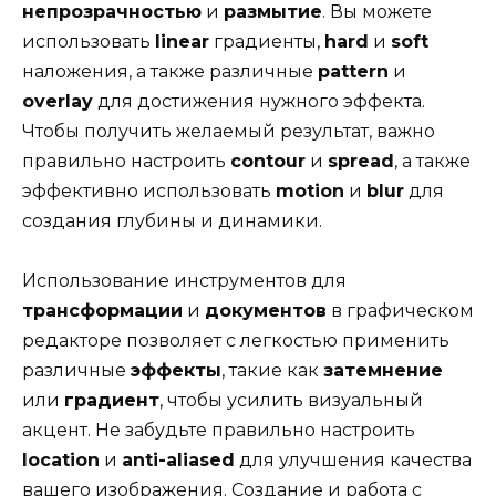
непрозрачностью
и
размытие
. Вы можете
использовать
linear
градиенты,
hard
и
soft
наложения, а также различные
pattern
и
overlay
для достижения нужного эффекта.
Чтобы получить желаемый результат, важно
правильно настроить
contour
и
spread
, а также
эффективно использовать
motion
и
blur
для
создания глубины и динамики.
Использование инструментов для
трансформации
и
документов
в графическом
редакторе позволяет с легкостью применить
различные
эффекты
, такие как
затемнение
или
градиент
, чтобы усилить визуальный
акцент. Не забудьте правильно настроить
location
и
anti-aliased
для улучшения качества
вашего изображения. Создание и работа с