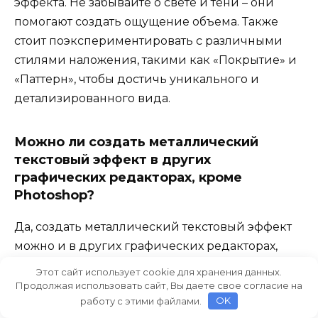
эффекта. Не забывайте о свете и тени – они
помогают создать ощущение объема. Также
стоит поэкспериментировать с различными
стилями наложения, такими как «Покрытие» и
«Паттерн», чтобы достичь уникального и
детализированного вида.
Можно ли создать металлический
текстовый эффект в других
графических редакторах, кроме
Photoshop?
Да, создать металлический текстовый эффект
можно и в других графических редакторах,
таких как GIMP, Affinity Designer или Illustrator.
Этот сайт использует cookie для хранения данных.
Основные принципы остаются схожими:
Продолжая использовать сайт, Вы даете свое согласие на
работу с этими файлами.
OK
использование градиентов, текстур и стилей