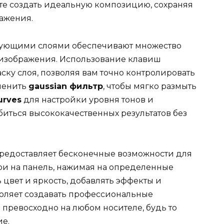
те создать идеальную композицию, сохраняя
ажения.
рующими слоями обеспечивают множество
 изображения. Использование клавиш
ску слоя, позволяя вам точно контролировать
менить
gaussian фильтр
, чтобы мягко размыть
urves
для настройки уровня тонов и
биться высококачественных результатов без
редоставляет бесконечные возможности для
лои на панель, нажимая на определенные
 цвет и яркость, добавлять эффекты и
воляет создавать профессиональные
 превосходно на любом носителе, будь то
е.