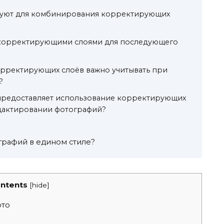
вуют для комбинирования корректирующих
с корректирующими слоями для последующего
орректирующих слоёв важно учитывать при
?
предоставляет использование корректирующих
дактировании фотографий?
графий в едином стиле?
ntents
[
hide
]
ото