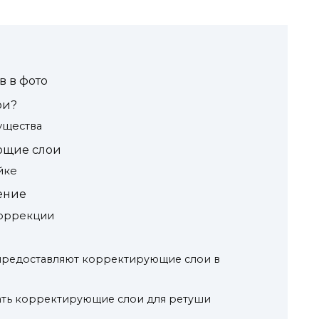
 в фото
ои?
ущества
ющие слои
йке
ение
коррекции
предоставляют корректирующие слои в
ать корректирующие слои для ретуши