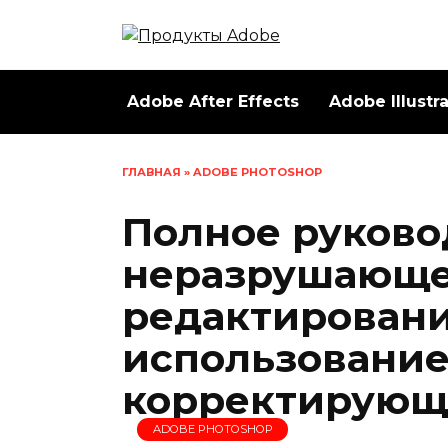
Перейти
к
содержанию
Adobe After Effects
Adobe Illustr
ГЛАВНАЯ
»
ADOBE PHOTOSHOP
Полное руково
неразрушающ
редактировани
использовани
корректирующ
ADOBE PHOTOSHOP