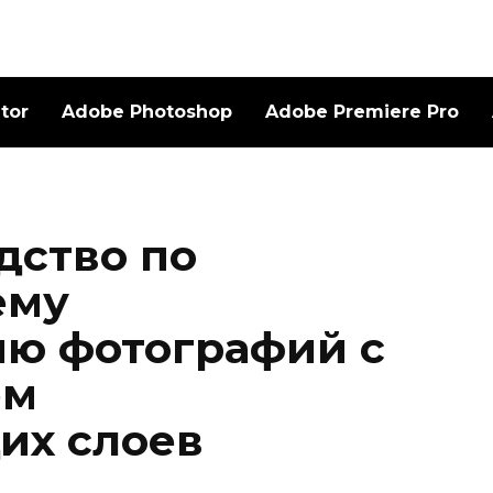
ator
Adobe Photoshop
Adobe Premiere Pro
дство по
ему
ю фотографий с
ем
их слоев